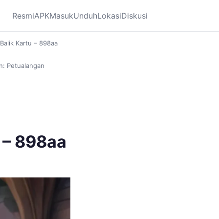
Resmi
APK
Masuk
Unduh
Lokasi
Diskusi
Balik Kartu – 898aa
n: Petualangan
u – 898aa