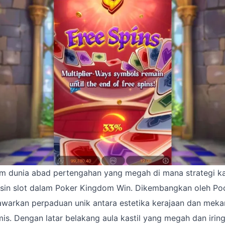
m dunia abad pertengahan yang megah di mana strategi k
sin slot dalam Poker Kingdom Win. Dikembangkan oleh Po
awarkan perpaduan unik antara estetika kerajaan dan mek
s. Dengan latar belakang aula kastil yang megah dan irin