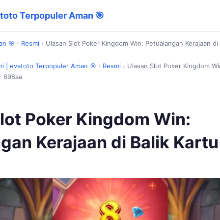
atoto Terpopuler Aman 🎯
an 🎯
›
Resmi
›
Ulasan Slot Poker Kingdom Win: Petualangan Kerajaan di 
mi | evatoto Terpopuler Aman 🎯
›
Resmi
›
Ulasan Slot Poker Kingdom Wi
 – 898aa
lot Poker Kingdom Win:
gan Kerajaan di Balik Kart