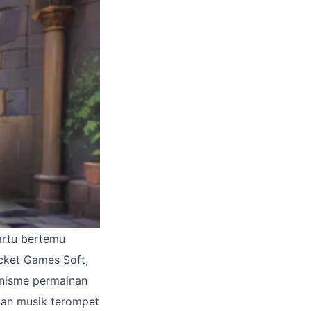
artu bertemu
cket Games Soft,
anisme permainan
gan musik terompet