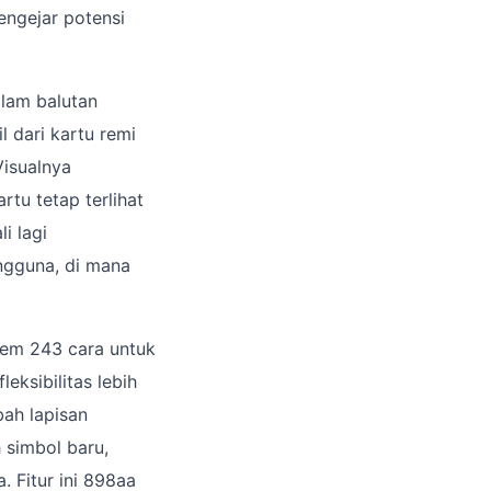
ngejar potensi
alam balutan
l dari kartu remi
Visualnya
tu tetap terlihat
i lagi
ngguna, di mana
tem 243 cara untuk
fleksibilitas lebih
ah lapisan
 simbol baru,
 Fitur ini 898aa