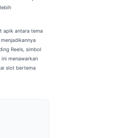
lebih
 apik antara tema
r menjadikannya
ing Reels, simbol
n ini menawarkan
ai slot bertema