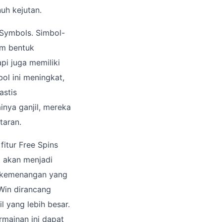
uh kejutan.
 Symbols. Simbol-
am bentuk
pi juga memiliki
ol ini meningkat,
astis
inya ganjil, mereka
taran.
fitur Free Spins
t akan menjadi
si kemenangan yang
 Win dirancang
 yang lebih besar.
rmainan ini dapat