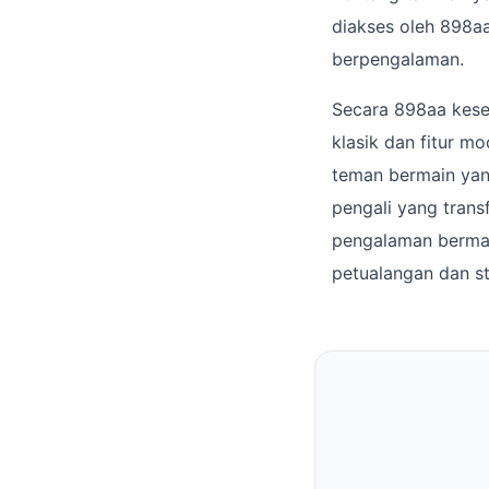
diakses oleh 898a
berpengalaman.
Secara 898aa kese
klasik dan fitur m
teman bermain yan
pengali yang tran
pengalaman bermai
petualangan dan st