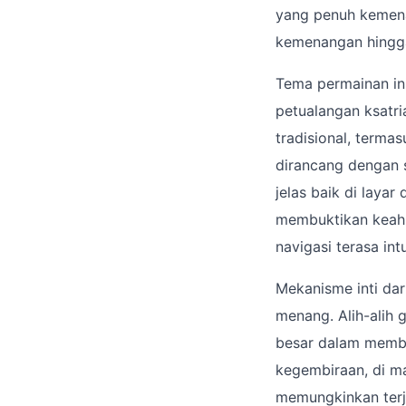
yang penuh kemena
kemenangan hingga 
Tema permainan ini
petualangan ksatri
tradisional, termas
dirancang dengan s
jelas baik di laya
membuktikan keahl
navigasi terasa int
Mekanisme inti da
menang. Alih-alih 
besar dalam membe
kegembiraan, di m
memungkinkan terja