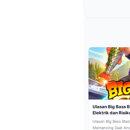
Ulasan Big Bass Bl
Elektrik dan Risi
Ulasan Big Bass Blas
Memancing Saat And